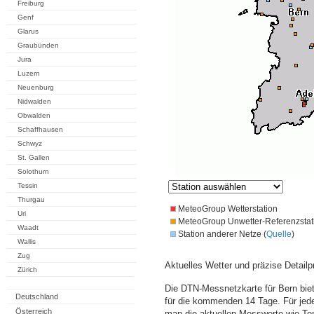
Freiburg
Genf
Glarus
Graubünden
Jura
Luzern
Neuenburg
Nidwalden
Obwalden
Schaffhausen
Schwyz
St. Gallen
Solothurn
Tessin
Thurgau
MeteoGroup Wetterstation
Uri
MeteoGroup Unwetter-Referenzstat
Waadt
Station anderer Netze (
Quelle
)
Wallis
Zug
Aktuelles Wetter und präzise Detailp
Zürich
Die DTN-Messnetzkarte für Bern bie
Deutschland
für die kommenden 14 Tage. Für jede
Österreich
man die aktuellen Messwerte wie Te