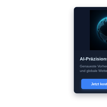
AI-Präzision
Genaueste Vorher
und globale Wetter
Jetzt kos