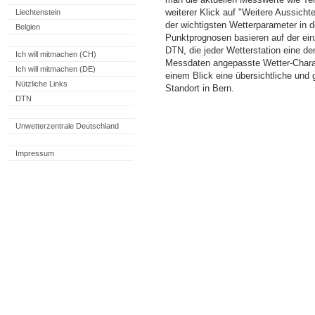
weiterer Klick auf "Weitere Aussicht
Liechtenstein
der wichtigsten Wetterparameter in
Belgien
Punktprognosen basieren auf der einz
DTN, die jeder Wetterstation eine d
Ich will mitmachen (CH)
Messdaten angepasste Wetter-Charakt
Ich will mitmachen (DE)
einem Blick eine übersichtliche und
Nützliche Links
Standort in Bern.
DTN
Unwetterzentrale Deutschland
Impressum