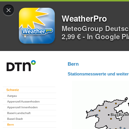
×
WeatherPro
MeteoGroup Deuts
2,99 € - In Google P
Bern
Stationsmesswerte und weiter
Schweiz
Aargau
Appenzell Ausserrhoden
Appenzell Innerrhoden
Basel-Landschaft
Basel-Stadt
Bern