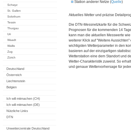
Station anderer Netze (
Quelle
)
Schwyz
St. Gallen
Aktuelles Wetter und präzise Detailpro
Solothurn
Tessin
Die DTN-Messnetzkarte für die Schweiz
Thurgau
Prognosen für die kommenden 14 Tage. 
Uri
kann man die aktuellen Messwerte wie
Waadt
weiterer Klick auf "Weitere Aussichten"
wichtigsten Wetterparameter in den 
Wallis
basieren auf der einzigartigen statisti
Zug
Wetterstation eine dem Standort und 
Zürich
Wetter-Charakteristik zuweist. So erhal
und genaue Wettervorhersage für jeden
Deutschland
Österreich
Liechtenstein
Belgien
Ich will mitmachen (CH)
Ich will mitmachen (DE)
Nützliche Links
DTN
Unwetterzentrale Deutschland