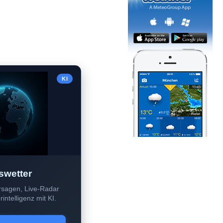
KI
swetter
sagen, Live-Radar
intelligenz mit KI.