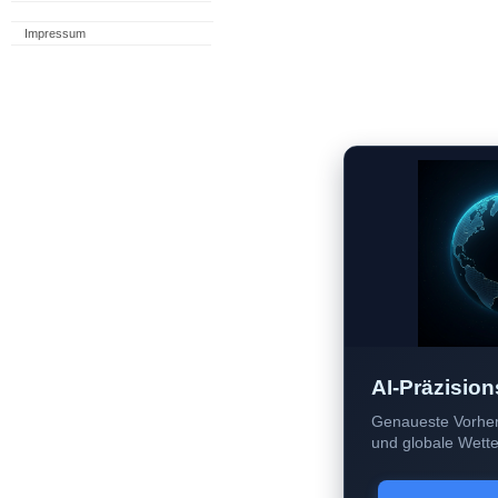
Impressum
AI-Präzision
Genaueste Vorher
und globale Wetter