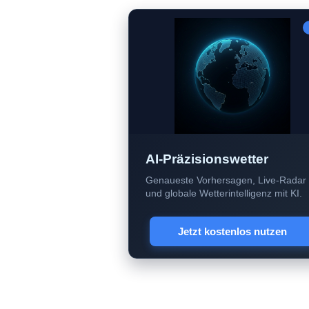
AI-Präzisionswetter
Genaueste Vorhersagen, Live-Radar
und globale Wetterintelligenz mit KI.
Jetzt kostenlos nutzen