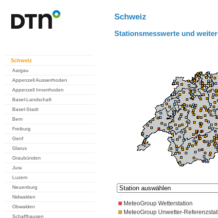
Schweiz
Stationsmesswerte und weiter
Schweiz
Aargau
Appenzell Ausserrhoden
Appenzell Innerrhoden
Basel-Landschaft
Basel-Stadt
Bern
Freiburg
Genf
Glarus
Graubünden
Jura
Luzern
Neuenburg
Nidwalden
MeteoGroup Wetterstation
Obwalden
MeteoGroup Unwetter-Referenzstat
Schaffhausen