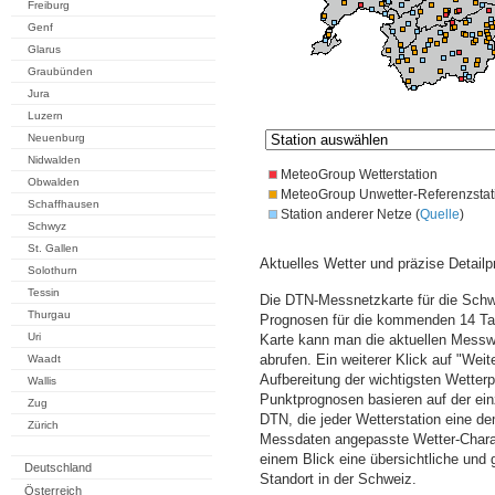
Freiburg
Genf
Glarus
Graubünden
Jura
Luzern
Neuenburg
Nidwalden
MeteoGroup Wetterstation
Obwalden
MeteoGroup Unwetter-Referenzstat
Schaffhausen
Station anderer Netze (
Quelle
)
Schwyz
St. Gallen
Aktuelles Wetter und präzise Detailp
Solothurn
Tessin
Die DTN-Messnetzkarte für die Schwe
Thurgau
Prognosen für die kommenden 14 Tag
Uri
Karte kann man die aktuellen Messw
abrufen. Ein weiterer Klick auf "Wei
Waadt
Aufbereitung der wichtigsten Wette
Wallis
Punktprognosen basieren auf der einz
Zug
DTN, die jeder Wetterstation eine d
Zürich
Messdaten angepasste Wetter-Charakt
einem Blick eine übersichtliche und
Deutschland
Standort in der Schweiz.
Österreich