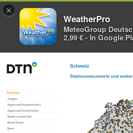
×
WeatherPro
MeteoGroup Deuts
2,99 € - In Google P
Schweiz
Stationsmesswerte und weiter
Schweiz
Aargau
Appenzell Ausserrhoden
Appenzell Innerrhoden
Basel-Landschaft
Basel-Stadt
Bern