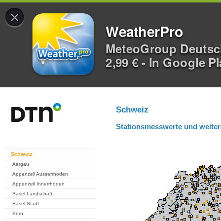
×
WeatherPro
MeteoGroup Deuts
2,99 € - In Google P
Schweiz
Stationsmesswerte und weiter
Schweiz
Aargau
Appenzell Ausserrhoden
Appenzell Innerrhoden
Basel-Landschaft
Basel-Stadt
Bern