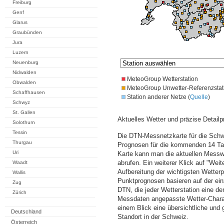
Freiburg
Genf
Glarus
Graubünden
Jura
Luzern
Neuenburg
Nidwalden
MeteoGroup Wetterstation
Obwalden
MeteoGroup Unwetter-Referenzstat
Schaffhausen
Station anderer Netze (
Quelle
)
Schwyz
St. Gallen
Aktuelles Wetter und präzise Detailp
Solothurn
Tessin
Die DTN-Messnetzkarte für die Schwe
Thurgau
Prognosen für die kommenden 14 Tag
Uri
Karte kann man die aktuellen Messw
abrufen. Ein weiterer Klick auf "Wei
Waadt
Aufbereitung der wichtigsten Wette
Wallis
Punktprognosen basieren auf der einz
Zug
DTN, die jeder Wetterstation eine d
Zürich
Messdaten angepasste Wetter-Charakt
einem Blick eine übersichtliche und
Deutschland
Standort in der Schweiz.
Österreich