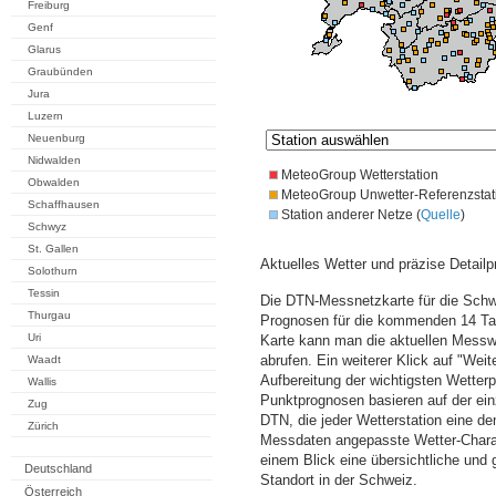
Freiburg
Genf
Glarus
Graubünden
Jura
Luzern
Neuenburg
Nidwalden
MeteoGroup Wetterstation
Obwalden
MeteoGroup Unwetter-Referenzstat
Schaffhausen
Station anderer Netze (
Quelle
)
Schwyz
St. Gallen
Aktuelles Wetter und präzise Detailp
Solothurn
Tessin
Die DTN-Messnetzkarte für die Schwe
Thurgau
Prognosen für die kommenden 14 Tag
Uri
Karte kann man die aktuellen Messw
abrufen. Ein weiterer Klick auf "Wei
Waadt
Aufbereitung der wichtigsten Wette
Wallis
Punktprognosen basieren auf der einz
Zug
DTN, die jeder Wetterstation eine d
Zürich
Messdaten angepasste Wetter-Charakt
einem Blick eine übersichtliche und
Deutschland
Standort in der Schweiz.
Österreich