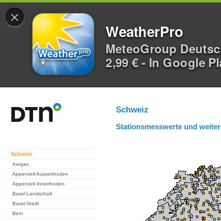
×
WeatherPro
MeteoGroup Deuts
2,99 € - In Google P
Schweiz
Stationsmesswerte und weiter
Schweiz
Aargau
Appenzell Ausserrhoden
Appenzell Innerrhoden
Basel-Landschaft
Basel-Stadt
Bern