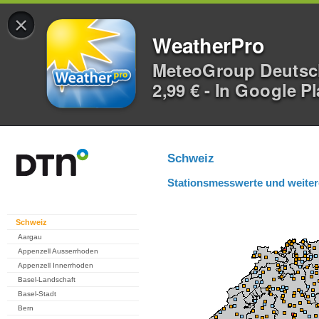
×
WeatherPro
MeteoGroup Deuts
2,99 € - In Google P
Schweiz
Stationsmesswerte und weiter
Schweiz
Aargau
Appenzell Ausserrhoden
Appenzell Innerrhoden
Basel-Landschaft
Basel-Stadt
Bern