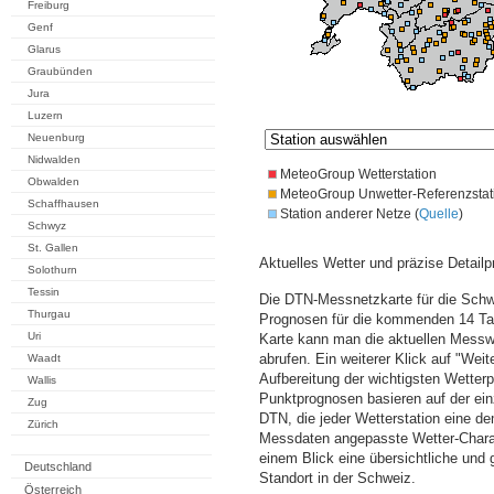
Freiburg
Genf
Glarus
Graubünden
Jura
Luzern
Neuenburg
Nidwalden
MeteoGroup Wetterstation
Obwalden
MeteoGroup Unwetter-Referenzstat
Schaffhausen
Station anderer Netze (
Quelle
)
Schwyz
St. Gallen
Aktuelles Wetter und präzise Detailp
Solothurn
Tessin
Die DTN-Messnetzkarte für die Schwe
Thurgau
Prognosen für die kommenden 14 Tag
Uri
Karte kann man die aktuellen Messw
abrufen. Ein weiterer Klick auf "Wei
Waadt
Aufbereitung der wichtigsten Wette
Wallis
Punktprognosen basieren auf der einz
Zug
DTN, die jeder Wetterstation eine d
Zürich
Messdaten angepasste Wetter-Charakt
einem Blick eine übersichtliche und
Deutschland
Standort in der Schweiz.
Österreich