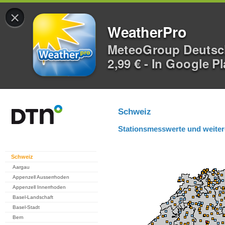
×
WeatherPro
MeteoGroup Deuts
2,99 € - In Google P
Schweiz
Stationsmesswerte und weiter
Schweiz
Aargau
Appenzell Ausserrhoden
Appenzell Innerrhoden
Basel-Landschaft
Basel-Stadt
Bern