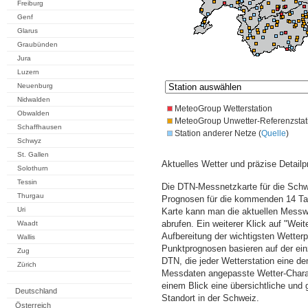
Freiburg
Genf
Glarus
Graubünden
Jura
Luzern
Neuenburg
Nidwalden
MeteoGroup Wetterstation
Obwalden
MeteoGroup Unwetter-Referenzstat
Schaffhausen
Station anderer Netze (
Quelle
)
Schwyz
St. Gallen
Aktuelles Wetter und präzise Detailp
Solothurn
Tessin
Die DTN-Messnetzkarte für die Schwe
Thurgau
Prognosen für die kommenden 14 Tag
Uri
Karte kann man die aktuellen Messw
abrufen. Ein weiterer Klick auf "Wei
Waadt
Aufbereitung der wichtigsten Wette
Wallis
Punktprognosen basieren auf der einz
Zug
DTN, die jeder Wetterstation eine d
Zürich
Messdaten angepasste Wetter-Charakt
einem Blick eine übersichtliche und
Deutschland
Standort in der Schweiz.
Österreich